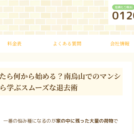
見積もり無料
012
料金表
よくある質問
会社情報
たら何から始める？南烏山でのマンシ
ら学ぶスムーズな退去術
、一番の悩み種になるのが
家の中に残った大量の荷物
で