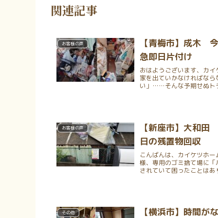
関連記事
【青梅市】成木 
お客様の声
急即日片付け
おはようございます、カイ
家を出ていかなければなら
い」……そんな予期せぬトラ
【新座市】大和田
お客様の声
日の残置物回収
こんばんは、カイケツホー
様、専用のゴミ捨て場に「
されていて困ったことはあり
【横浜市】時間が
その他