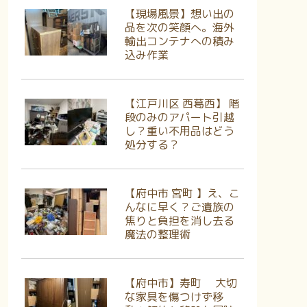
【現場風景】想い出の
品を次の笑顔へ。海外
輸出コンテナへの積み
込み作業
【江戸川区 西葛西】 階
段のみのアパート引越
し？重い不用品はどう
処分する？
【府中市 宮町 】え、こ
んなに早く？ご遺族の
焦りと負担を消し去る
魔法の整理術
【府中市】寿町 大切
な家具を傷つけず移