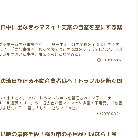
今日中に出なきゃマズイ！実家の自室を空にする緊
ケツホームの八重樫です。 「今日中に自分の荷物を全部まとめて実
ない」「急な事情で、数時間後にはこの部屋を空っぽにしないとマズ
ブルや深いご事情、誰にでも起こり得ること...
2026.06.16
 決済日が迫る不動産業者様へ！トラブルを防ぐ即
ムの小川です。 アパートやマンションを管理されているオーナー
ルール違反のゴミ」や「退去者が置いていった少量の不用品」が放置
ませんか？ 「量は大したことないけれど、...
2026.06.24
ない時の最終手段！横浜市の不用品回収なら「今