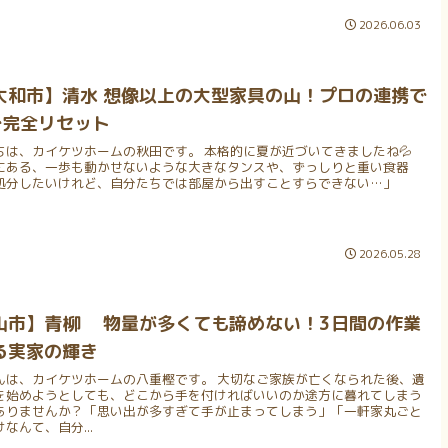
2026.06.03
大和市】清水 想像以上の大型家具の山！プロの連携で
で完全リセット
ちは、カイケツホームの秋田です。 本格的に夏が近づいてきましたね💦
にある、一歩も動かせないような大きなタンスや、ずっしりと重い食器
処分したいけれど、自分たちでは部屋から出すことすらできない…」
2026.05.28
山市】青柳 物量が多くても諦めない！3日間の作業
る実家の輝き
んは、カイケツホームの八重樫です。 大切なご家族が亡くなられた後、遺
を始めようとしても、どこから手を付ければいいのか途方に暮れてしまう
ありませんか？「思い出が多すぎて手が止まってしまう」「一軒家丸ごと
なんて、自分...