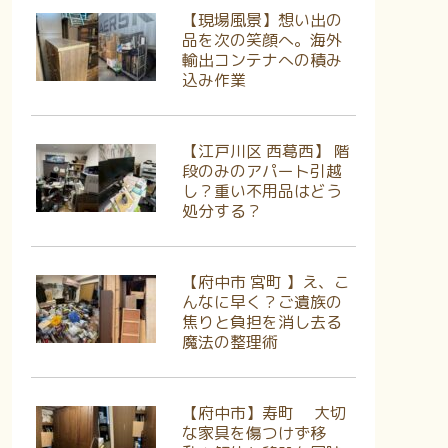
【現場風景】想い出の
品を次の笑顔へ。海外
輸出コンテナへの積み
込み作業
【江戸川区 西葛西】 階
段のみのアパート引越
し？重い不用品はどう
処分する？
【府中市 宮町 】え、こ
んなに早く？ご遺族の
焦りと負担を消し去る
魔法の整理術
【府中市】寿町 大切
な家具を傷つけず移