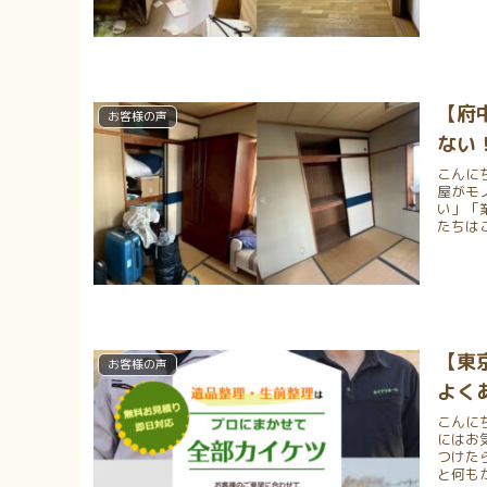
【府
お客様の声
ない
こんに
屋がモ
い」「
たちはこ
【東
お客様の声
よく
こんに
にはお
つけた
と何もか.