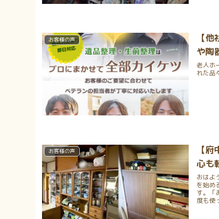
【他
お客様の声
や陶
老人ホ
れた品
【府
お客様の声
心も
おはよ
を始め
す。「
度も使っ