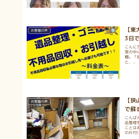
【東
お客様の声
3日
こんに
家の中
棚。「
と、...
【狭
お客様の声
で蘇
こんば
品整理
ことは
の片付け