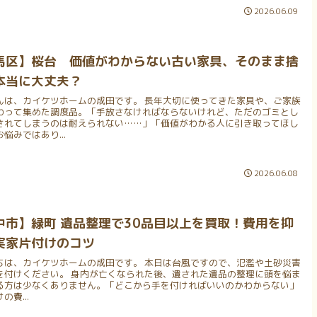
2026.06.09
馬区】桜台 価値がわからない古い家具、そのまま捨
本当に大丈夫？
んは、カイケツホームの成田です。 長年大切に使ってきた家具や、ご家族
わって集めた調度品。「手放さなければならないけれど、ただのゴミとし
されてしまうのは耐えられない……」「価値がわかる人に引き取ってほし
悩みではあり...
2026.06.08
中市】緑町 遺品整理で30品目以上を買取！費用を抑
実家片付けのコツ
ちは、カイケツホームの成田です。 本日は台風ですので、氾濫や土砂災害
を付けください。 身内が亡くなられた後、遺された遺品の整理に頭を悩ま
る方は少なくありません。「どこから手を付ければいいのかわからない」
の費...