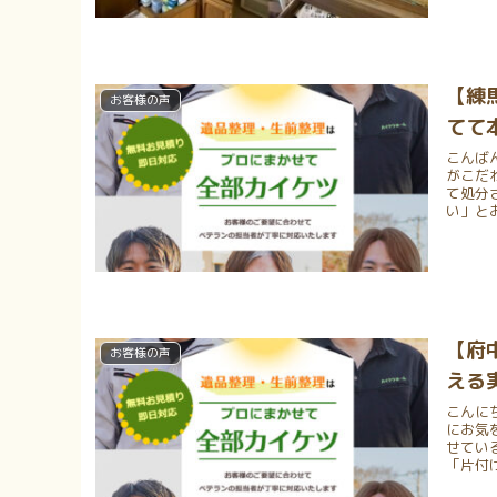
【練
お客様の声
てて
こんば
がこだ
て処分
い」とお
【府
お客様の声
える
こんに
にお気
せてい
「片付け