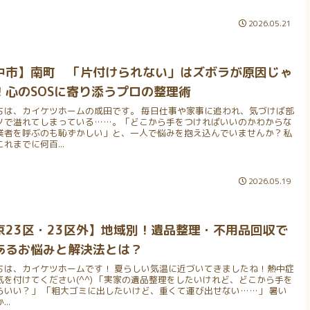
2026.05.21
中市】南町 「片付けられない」はズボラが原因じゃ
！心のSOSに寄り添うプロの整理術
ちは、カイケツホームの成田です。 毎日仕事や家事に追われ、気づけば部
ノで溢れてしまっている……。「どこから手をつければいいのかわからな
業者を呼ぶのも恥ずかしい」と、一人で悩みを抱え込んでいませんか？私
れまでに何百...
2026.05.19
京23区・23区外】地域別！遺品整理・不用品回収で
あるお悩みと解決法とは？
ちは、カイケツホームです！ 夏らしい気温に近づいてきましたね！熱中症
気を付けてください(^^) 「実家の遺品整理をしたいけれど、どこから手を
らいい？」 「粗大ゴミに出したいけど、重くて運び出せない……」 暑い
..