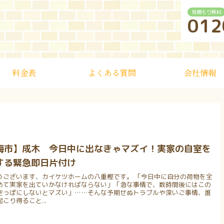
見積もり無料
012
料金表
よくある質問
会社情報
梅市】成木 今日中に出なきゃマズイ！実家の自室を
する緊急即日片付け
うございます、カイケツホームの八重樫です。 「今日中に自分の荷物を全
めて実家を出ていかなければならない」「急な事情で、数時間後にはこの
空っぽにしないとマズい」……そんな予期せぬトラブルや深いご事情、誰
こり得ること...