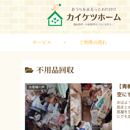
サービス
ご利用の流れ
不用品回収
【青
お客様の声
空に
おはよ
部まと
部屋を
にでも起