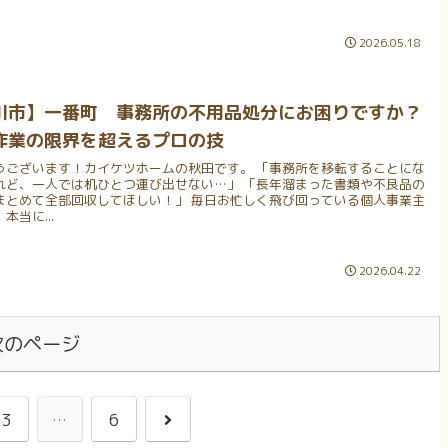
2026.05.18
川市】一番町 事務所の不用品処分にお困りですか？
作業の限界を超えるプロの技
うございます！カイケツホームの秋田です。 「事務所を移転することにな
れど、一人では机ひとつ運び出せない…」 「長年溜まった書類や不良品の
まとめて全部回収してほしい！」 毎日お忙しく飛び回っている個人事業主
本当に...
2026.04.22
次のページ
3
…
6