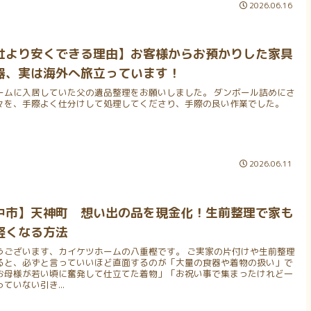
2026.06.16
社より安くできる理由】お客様からお預かりした家具
器、実は海外へ旅立っています！
ームに入居していた父の遺品整理をお願いしました。 ダンボール詰めにさ
々を、手際よく仕分けして処理してくださり、手際の良い作業でした。
2026.06.11
中市】天神町 想い出の品を現金化！生前整理で家も
軽くなる方法
うございます、カイケツホームの八重樫です。 ご実家の片付けや生前整理
ると、必ずと言っていいほど直面するのが「大量の食器や着物の扱い」で
お母様が若い頃に奮発して仕立てた着物」「お祝い事で集まったけれど一
ていない引き...