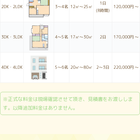
1日
2DK・2LDK
3〜4名
12㎥～25㎥
120,000円 ～
(8時間)
3DK・3LDK
4〜5名
17㎥～30㎥
2日
170,000円 ～
4DK・4LDK
5〜6名
20㎥～80㎥
2〜3日
220,000円 ～
※正式な料金は現場確認させて頂き、見積書をお渡ししま
す。以降追加料金はありません。