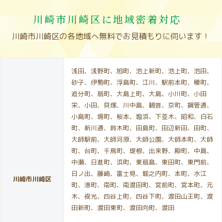
川崎市川崎区に地域密着対応
川崎市川崎区の各地域へ無料でお見積もりに伺います！
浅田、浅野町、旭町、池上新町、池上町、池田、
砂子、伊勢町、浮島町、江川、駅前本町、榎町、
追分町、扇町、大島上町、大島、小川町、小田
栄、小田、貝塚、川中島、観音、京町、鋼管通、
小島町、境町、桜本、塩浜、下並木、昭和、白石
町、新川通、鈴木町、田島町、田辺新田、田町、
大師駅前、大師河原、大師公園、大師本町、大師
町、台町、千鳥町、堤根、出来野、殿町、中島、
中瀬、日進町、浜町、東扇島、東田町、東門前、
日ノ出、藤崎、富士見、堀之内町、本町、水江
川崎市川崎区
町、港町、南町、南渡田町、宮前町、宮本町、元
木、夜光、四谷上町、四谷下町、渡田山王町、渡
田新町、渡田東町、渡田向町、渡田