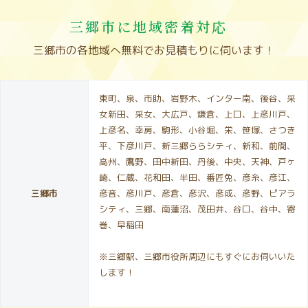
三郷市に地域密着対応
三郷市の各地域へ無料でお見積もりに伺います！
東町、泉、市助、岩野木、インター南、後谷、采
女新田、采女、大広戸、鎌倉、上口、上彦川戸、
上彦名、幸房、駒形、小谷堀、栄、笹塚、さつき
平、下彦川戸、新三郷ららシティ、新和、前間、
高州、鷹野、田中新田、丹後、中央、天神、戸ヶ
崎、仁蔵、花和田、半田、番匠免、彦糸、彦江、
三郷市
彦音、彦川戸、彦倉、彦沢、彦成、彦野、ピアラ
シティ、三郷、南蓮沼、茂田井、谷口、谷中、寄
巻、早稲田
※三郷駅、三郷市役所周辺にもすぐにお伺いいた
します！