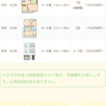
1日
2DK・2LDK
3〜4名
12㎥～25㎥
120,000円 ～
(8時間)
3DK・3LDK
4〜5名
17㎥～30㎥
2日
170,000円 ～
4DK・4LDK
5〜6名
20㎥～80㎥
2〜3日
220,000円 ～
※正式な料金は現場確認させて頂き、見積書をお渡ししま
す。以降追加料金はありません。