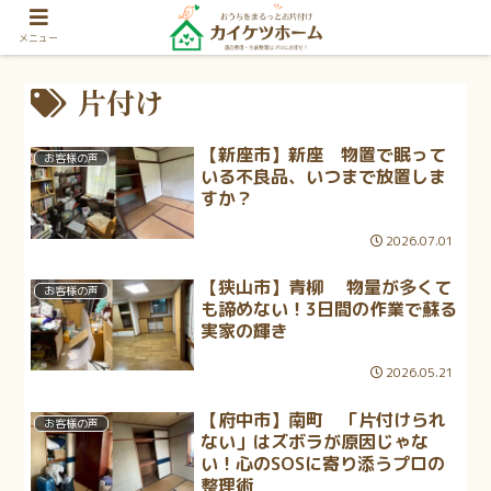
メニュー
片付け
【新座市】新座 物置で眠って
お客様の声
いる不良品、いつまで放置しま
すか？
2026.07.01
【狭山市】青柳 物量が多くて
お客様の声
も諦めない！3日間の作業で蘇る
実家の輝き
2026.05.21
【府中市】南町 「片付けられ
お客様の声
ない」はズボラが原因じゃな
い！心のSOSに寄り添うプロの
整理術