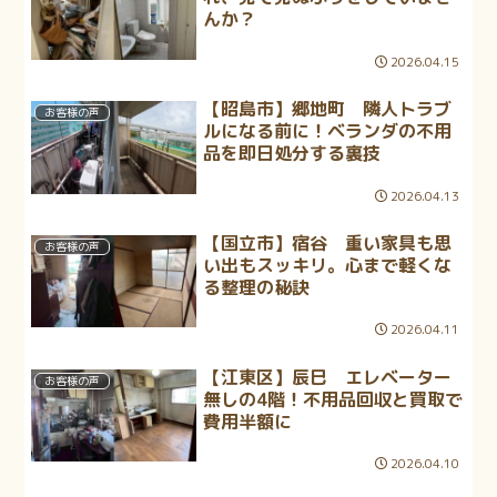
んか？
2026.04.15
【昭島市】郷地町 隣人トラブ
お客様の声
ルになる前に！ベランダの不用
品を即日処分する裏技
2026.04.13
【国立市】宿谷 重い家具も思
お客様の声
い出もスッキリ。心まで軽くな
る整理の秘訣
2026.04.11
【江東区】辰巳 エレベーター
お客様の声
無しの4階！不用品回収と買取で
費用半額に
2026.04.10