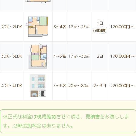
1日
2DK・2LDK
3〜4名
12㎥～25㎥
120,000円 ～
(8時間)
3DK・3LDK
4〜5名
17㎥～30㎥
2日
170,000円 ～
4DK・4LDK
5〜6名
20㎥～80㎥
2〜3日
220,000円 ～
※正式な料金は現場確認させて頂き、見積書をお渡ししま
す。以降追加料金はありません。