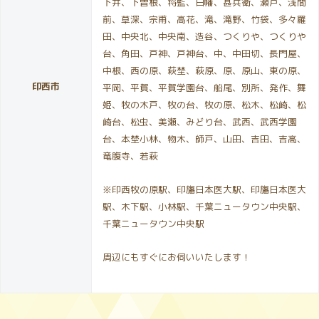
下井、下曽根、将監、白幡、甚兵衛、瀬戸、浅間
前、草深、宗甫、高花、滝、滝野、竹袋、多々羅
田、中央北、中央南、造谷、つくりや、つくりや
台、角田、戸神、戸神台、中、中田切、長門屋、
中根、西の原、萩埜、萩原、原、原山、東の原、
印西市
平岡、平賀、平賀学園台、船尾、別所、発作、舞
姫、牧の木戸、牧の台、牧の原、松木、松崎、松
崎台、松虫、美瀬、みどり台、武西、武西学園
台、本埜小林、物木、師戸、山田、吉田、吉高、
竜腹寺、若萩
※印西牧の原駅、印旛日本医大駅、印旛日本医大
駅、木下駅、小林駅、千葉ニュータウン中央駅、
千葉ニュータウン中央駅
周辺にもすぐにお伺いいたします！