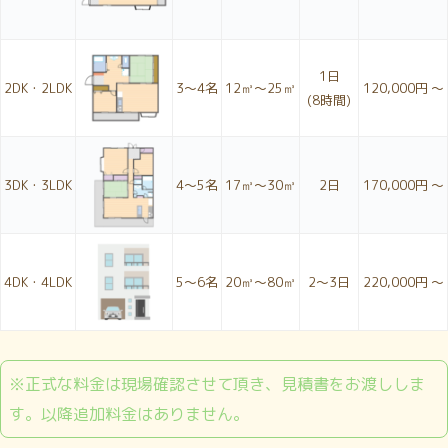
1日
2DK・2LDK
3〜4名
12㎥～25㎥
120,000円 ～
(8時間)
3DK・3LDK
4〜5名
17㎥～30㎥
2日
170,000円 ～
4DK・4LDK
5〜6名
20㎥～80㎥
2〜3日
220,000円 ～
※正式な料金は現場確認させて頂き、見積書をお渡ししま
す。以降追加料金はありません。