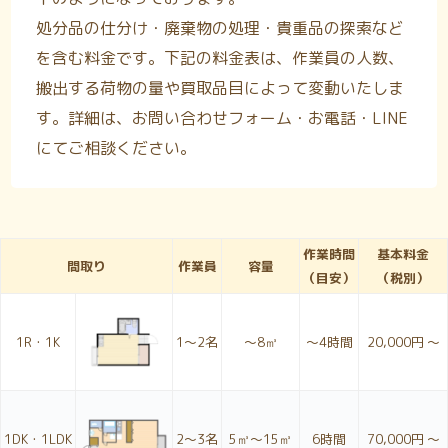
処分品の仕分け・廃棄物の処理・貴重品の探索など
を含む料金です。下記の料金表は、作業員の人数、
搬出する荷物の量や買取品目によって変動いたしま
す。詳細は、お問い合わせフォーム・お電話・LINE
にてご相談ください。
作業時間
基本料金
間取り
作業員
容量
（目安）
（税別）
1R・1K
1〜2名
～8㎥
～4時間
20,000円 ～
1DK・1LDK
2〜3名
5㎥～15㎥
6時間
70,000円 ～