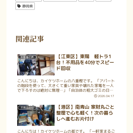
静岡県
関連記事
【江東区】東陽 軽トラ1
お客様の声
台！不用品を40分でスピー
ド回収
こんにちは、カイケツホームの八重樫です。 「アパート
の階段を使って、大きくて重い家具や壊れた家電を一人
で下ろすのは絶対に無理…」「自治体の粗大ゴミの日に
合わせて予定を組むのが難しい…」といったお悩みはあ
2026.04.17
りませんか？特にエレベーターのないア...
【港区】南青山 家財丸ごと
不用品回収
整理で心も軽く！次の暮ら
しへ進むお片付け
こんにちは！カイケツホームの都です。 「一軒家まるご