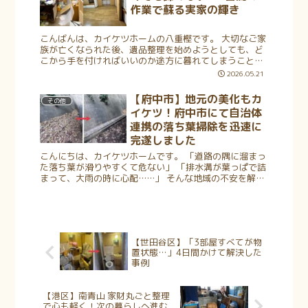
作業で蘇る実家の輝き
こんばんは、カイケツホームの八重樫です。 大切なご家
族が亡くなられた後、遺品整理を始めようとしても、ど
こから手を付ければいいのか途方に暮れてしまうことは
ありませんか？「思い出が多すぎて手が止まってしま
2026.05.21
う」「一軒家丸ごとの片付けなんて、自分...
【府中市】地元の美化もカ
その他
イケツ！府中市にて自治体
連携の落ち葉掃除を迅速に
完遂しました
こんにちは、カイケツホームです。 「道路の隅に溜まっ
た落ち葉が滑りやすくて危ない」 「排水溝が葉っぱで詰
まって、大雨の時に心配……」 そんな地域の不安を解消
すべく、今回は府中市の自治体様よりご依頼をいただ
き、広範囲にわたる落ち葉掃除と清...
【世田谷区】「3部屋すべてが物
置状態…」4日間かけて解決した
事例
【港区】南青山 家財丸ごと整理
で心も軽く！次の暮らしへ進む