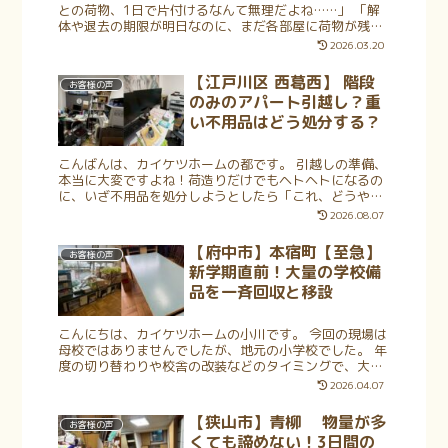
との荷物、1日で片付けるなんて無理だよね……」 「解
体や退去の期限が明日なのに、まだ各部屋に荷物が残っ
ている」 そんな絶望的な状況でも、諦める前にぜひプロ
2026.03.20
にご相談ください。 今回は、港...
【江戸川区 西葛西】 階段
お客様の声
のみのアパート引越し？重
い不用品はどう処分する？
こんばんは、カイケツホームの都です。 引越しの準備、
本当に大変ですよね！荷造りだけでもヘトヘトになるの
に、いざ不用品を処分しようとしたら「これ、どうやっ
て階段で下ろすの！？」と絶望した経験はありません
2026.08.07
か？特にエレベーターのないアパートやマ...
【府中市】本宿町【至急】
お客様の声
新学期直前！大量の学校備
品を一斉回収と移設
こんにちは、カイケツホームの小川です。 今回の現場は
母校ではありませんでしたが、地元の小学校でした。 年
度の切り替わりや校舎の改装などのタイミングで、大量
の備品を整理・移動しなければならない場面があります
2026.04.07
よね。しかし、大きくて重いスチー...
【狭山市】青柳 物量が多
お客様の声
くても諦めない！3日間の