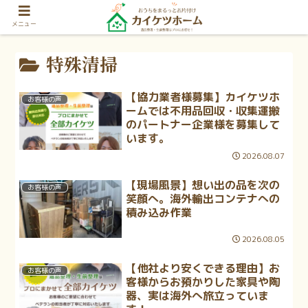
メニュー
特殊清掃
【協力業者様募集】カイケツホ
お客様の声
ームでは不用品回収・収集運搬
のパートナー企業様を募集して
います。
2026.08.07
【現場風景】想い出の品を次の
お客様の声
笑顔へ。海外輸出コンテナへの
積み込み作業
2026.08.05
【他社より安くできる理由】お
お客様の声
客様からお預かりした家具や陶
器、実は海外へ旅立っていま