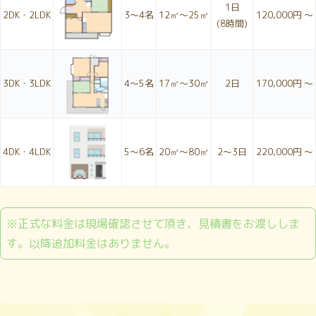
1日
2DK・2LDK
3〜4名
12㎥～25㎥
120,000円 ～
(8時間)
3DK・3LDK
4〜5名
17㎥～30㎥
2日
170,000円 ～
4DK・4LDK
5〜6名
20㎥～80㎥
2〜3日
220,000円 ～
※正式な料金は現場確認させて頂き、見積書をお渡ししま
す。以降追加料金はありません。