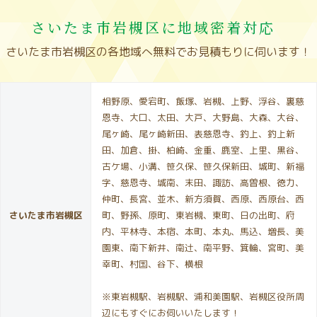
さいたま市岩槻区に地域密着対応
さいたま市岩槻区の各地域へ無料でお見積もりに伺います！
相野原、愛宕町、飯塚、岩槻、上野、浮谷、裏慈
恩寺、大口、太田、大戸、大野島、大森、大谷、
尾ヶ崎、尾ヶ崎新田、表慈恩寺、釣上、釣上新
田、加倉、掛、柏崎、金重、鹿室、上里、黒谷、
古ケ場、小溝、笹久保、笹久保新田、城町、新福
字、慈恩寺、城南、末田、諏訪、高曽根、徳力、
仲町、長宮、並木、新方須賀、西原、西原台、西
さいたま市岩槻区
町、野孫、原町、東岩槻、東町、日の出町、府
内、平林寺、本宿、本町、本丸、馬込、増長、美
園東、南下新井、南辻、南平野、箕輪、宮町、美
幸町、村国、谷下、横根
※東岩槻駅、岩槻駅、浦和美園駅、岩槻区役所周
辺にもすぐにお伺いいたします！