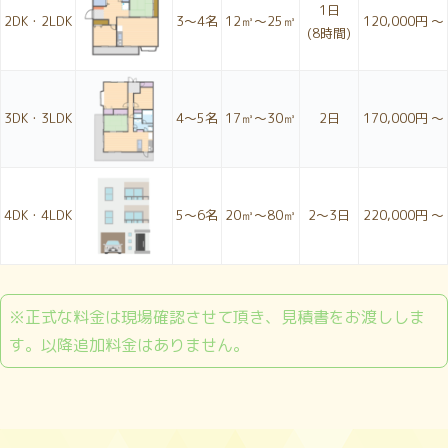
1日
2DK・2LDK
3〜4名
12㎥～25㎥
120,000円 ～
(8時間)
3DK・3LDK
4〜5名
17㎥～30㎥
2日
170,000円 ～
4DK・4LDK
5〜6名
20㎥～80㎥
2〜3日
220,000円 ～
※正式な料金は現場確認させて頂き、見積書をお渡ししま
す。以降追加料金はありません。