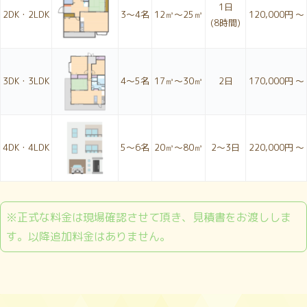
1日
2DK・2LDK
3〜4名
12㎥～25㎥
120,000円 ～
(8時間)
3DK・3LDK
4〜5名
17㎥～30㎥
2日
170,000円 ～
4DK・4LDK
5〜6名
20㎥～80㎥
2〜3日
220,000円 ～
※正式な料金は現場確認させて頂き、見積書をお渡ししま
す。以降追加料金はありません。