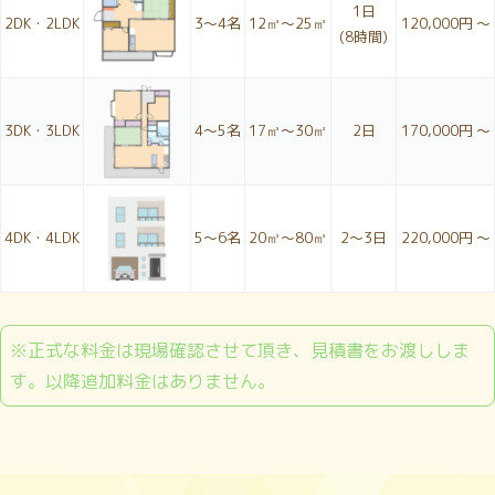
1日
2DK・2LDK
3〜4名
12㎥～25㎥
120,000円 ～
(8時間)
3DK・3LDK
4〜5名
17㎥～30㎥
2日
170,000円 ～
4DK・4LDK
5〜6名
20㎥～80㎥
2〜3日
220,000円 ～
※正式な料金は現場確認させて頂き、見積書をお渡ししま
す。以降追加料金はありません。