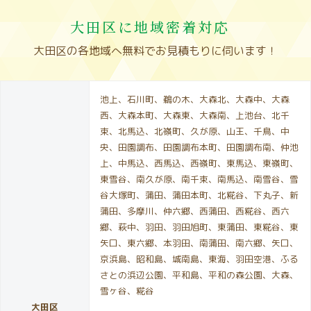
大田区に地域密着対応
大田区の各地域へ無料でお見積もりに伺います！
池上、石川町、鵜の木、大森北、大森中、大森
西、大森本町、大森東、大森南、上池台、北千
束、北馬込、北嶺町、久が原、山王、千鳥、中
央、田園調布、田園調布本町、田園調布南、仲池
上、中馬込、西馬込、西嶺町、東馬込、東嶺町、
東雪谷、南久が原、南千束、南馬込、南雪谷、雪
谷大塚町、蒲田、蒲田本町、北糀谷、下丸子、新
蒲田、多摩川、仲六郷、西蒲田、西糀谷、西六
郷、萩中、羽田、羽田旭町、東蒲田、東糀谷、東
矢口、東六郷、本羽田、南蒲田、南六郷、矢口、
京浜島、昭和島、城南島、東海、羽田空港、ふる
さとの浜辺公園、平和島、平和の森公園、大森、
雪ヶ谷、糀谷
大田区