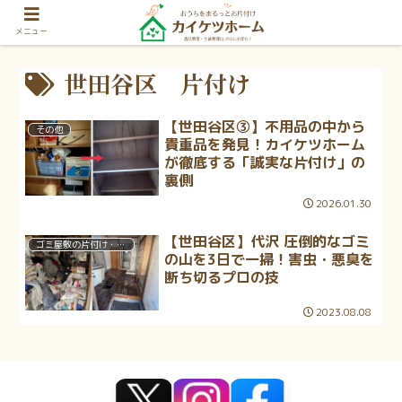
メニュー
世田谷区 片付け
【世田谷区③】不用品の中から
その他
貴重品を発見！カイケツホーム
が徹底する「誠実な片付け」の
裏側
2026.01.30
【世田谷区】代沢 圧倒的なゴミ
ゴミ屋敷の片付け・清掃
の山を3日で一掃！害虫・悪臭を
断ち切るプロの技
2023.08.08