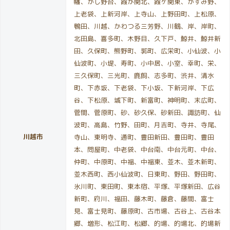
幡、かし野台、霞が関北、霞ヶ関東、かすみ野、
上老袋、上新河岸、上寺山、上野田町、上松原、
鴨田、川越、かわつる三芳野、川鶴、岸、岸町、
北田島、喜多町、木野目、久下戸、鯨井、鯨井新
田、久保町、熊野町、郭町、広栄町、小仙波、小
仙波町、小堤、寿町、小中居、小室、幸町、栄、
三久保町、三光町、鹿飼、志多町、渋井、清水
町、下赤坂、下老袋、下小坂、下新河岸、下広
谷、下松原、城下町、新富町、神明町、末広町、
菅間、菅原町、砂、砂久保、砂新田、諏訪町、仙
波町、高島、竹野、田町、月吉町、寺井、寺尾、
川越市
寺山、東明寺、通町、豊田新田、豊田町、豊田
本、問屋町、中老袋、中台南、中台元町、中台、
仲町、中原町、中福、中福東、並木、並木新町、
並木西町、西小仙波町、日東町、野田、野田町、
氷川町、東田町、東本宿、平塚、平塚新田、広谷
新町、府川、福田、藤木町、藤倉、藤間、富士
見、富士見町、藤原町、古市場、古谷上、古谷本
郷、増形、松江町、松郷、的場、的場北、的場新