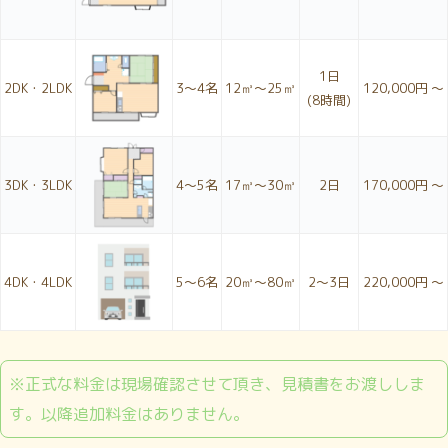
1日
2DK・2LDK
3〜4名
12㎥～25㎥
120,000円 ～
(8時間)
3DK・3LDK
4〜5名
17㎥～30㎥
2日
170,000円 ～
4DK・4LDK
5〜6名
20㎥～80㎥
2〜3日
220,000円 ～
※正式な料金は現場確認させて頂き、見積書をお渡ししま
す。以降追加料金はありません。