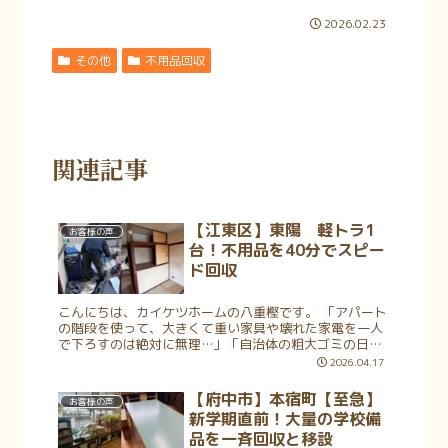
2026.02.23
その他
不用品回収
関連記事
【江東区】東陽 軽トラ1
お客様の声
台！不用品を40分でスピー
ド回収
こんにちは、カイケツホームの八重樫です。 「アパート
の階段を使って、大きくて重い家具や壊れた家電を一人
で下ろすのは絶対に無理…」「自治体の粗大ゴミの日に
合わせて予定を組むのが難しい…」といったお悩みはあ
2026.04.17
りませんか？特にエレベーターのないア...
【府中市】本宿町【至急】
お客様の声
新学期直前！大量の学校備
品を一斉回収と移設