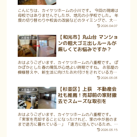
こんにちは、カイケツホームの小川です。 今回の現場は
母校ではありませんでしたが、地元の小学校でした。 年
度の切り替わりや校舎の改装などのタイミングで、大量
の備品を整理・移動しなければならない場面があります
2026.04.07
よね。しかし、大きくて重いスチー...
【和光市】丸山台 マンショ
お客様の声
ンの粗大ゴミ出しルールが
厳しくてお悩みですか？
おはようございます、カイケツホームの八重樫です。 ぽ
かぽかとした春の陽気が心地よい時期ですね。 お部屋の
模様替えや、新生活に向けたお片付けをされている方も
多いのではないでしょうか。マンションにお住まいのお
2026.03.03
客様からよく伺うのが、「粗大ゴミ...
【杉並区】上荻 不動産会
お客様の声
社も推薦！売却前の家財撤
去でスムーズな取引を
おはようございます、カイケツホームの八重樫です。
「実家を売却することになったけれど、家の中が昔のま
まで途方に暮れている…」 「遠方に住んでいるため、自
分たちだけで数日がかりの片付けをするのは到底無理」
2026.03.15
「不動産屋さんに『早く空っぽにして...