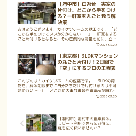
【府中市】白糸台 実家の
お客様の声
片付け、どこから手をつけ
る？一軒家を丸ごと救う解
決策
おはようございます、カイケツホームの秋田です。 「ど
こから手をつけていいか分からない……」 一軒家をまる
ごと片付けるとなると、その圧倒的な物量を前に、立ち
尽くしてしまいますよね。長年暮らしてきたからこそ溜
2026.03.20
まってしまった思い出の品や、自分た...
【東京都】3LDKマンション
不用品回収
の丸ごと片付け！2日間で
「空」にするプロの工程表
こんばんは！カイケツホームの佐藤です。 「3LDKの荷
物を、解体期限までに自分たちだけで片付けるのは不可
能に近い……」 「どこかに大事な書類や貴重品が紛れて
いる気がして、業者に任せるのが不安」 部屋数が多いほ
2026.03.20
ど、こうした悩みは深くなります...
【羽村市】羽村市の倉庫解体。
リピート利用でさらにお得に、
庭を広く使いませんか？