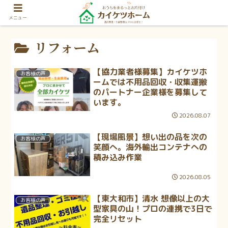
メニュー
リフォーム
【協力業者様募集】カイケツホ
お客様の声
ームでは不用品回収・収集運搬
のパートナー企業様を募集して
います。
2026.08.07
【現場風景】想い出の品を次の
お客様の声
笑顔へ。海外輸出コンテナへの
積み込み作業
2026.08.05
【東大和市】清水 想像以上の大
お客様の声
型家具の山！プロの連携で3日で
完全リセット