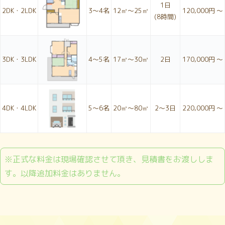
1日
2DK・2LDK
3〜4名
12㎥～25㎥
120,000円 ～
(8時間)
3DK・3LDK
4〜5名
17㎥～30㎥
2日
170,000円 ～
4DK・4LDK
5〜6名
20㎥～80㎥
2〜3日
220,000円 ～
※正式な料金は現場確認させて頂き、見積書をお渡ししま
す。以降追加料金はありません。