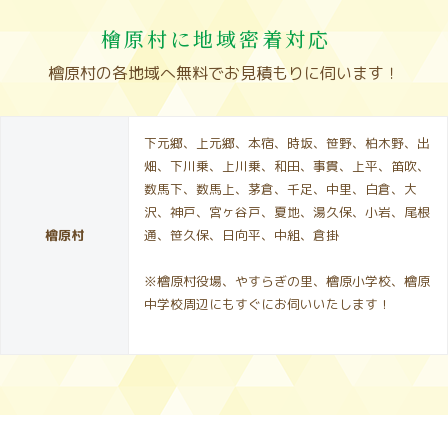
檜原村に地域密着対応
檜原村の各地域へ無料でお見積もりに伺います！
下元郷、上元郷、本宿、時坂、笹野、柏木野、出
畑、下川乗、上川乗、和田、事貫、上平、笛吹、
数馬下、数馬上、茅倉、千足、中里、白倉、大
沢、神戸、宮ヶ谷戸、夏地、湯久保、小岩、尾根
檜原村
通、笹久保、日向平、中組、倉掛
※檜原村役場、やすらぎの里、檜原小学校、檜原
中学校周辺にもすぐにお伺いいたします！