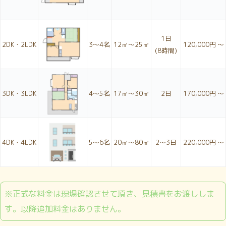
1日
2DK・2LDK
3〜4名
12㎥～25㎥
120,000円 ～
(8時間)
3DK・3LDK
4〜5名
17㎥～30㎥
2日
170,000円 ～
4DK・4LDK
5〜6名
20㎥～80㎥
2〜3日
220,000円 ～
※正式な料金は現場確認させて頂き、見積書をお渡ししま
す。以降追加料金はありません。