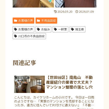
2026.03.20
2026.01.09
お客様の声
不用品回収
お客様の声
お悩み
一軒家
埼玉県
川口市の不良品回収
関連記事
【世田谷区】南烏山 不動
お客様の声
産屋紹介の業者で大丈夫？
マンション整理の落とし穴
こんにちは、カイケツホームの小川です。 今日は一日雨
のようですね… 「実家のマンションを売却することにな
ったが、遠方に住んでいて片付けに通えない」 「不動産
屋さんから業者を紹介されたけれど、本当に任せきりで