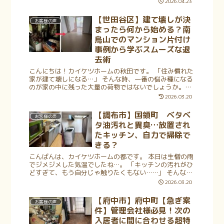
2026.04.23
大丈夫だろうか」 そんなご不...
【世田谷区】建て壊しが決
お客様の声
まったら何から始める？南
烏山でのマンション片付け
事例から学ぶスムーズな退
去術
こんにちは！カイケツホームの秋田です。 「住み慣れた
家が建て壊しになる…」 そんな時、一番の悩み種になる
のが家の中に残った大量の荷物ではないでしょうか。
「解体期限までに全部片付けられるかしら？」 「大きな
2026.03.20
家具はどうやって運び出せばいい...
【調布市】国領町 ベタベ
お客様の声
タ油汚れと異臭…放置され
たキッチン、自力で掃除で
きる？
こんばんは、カイケツホームの都です。 本日は生憎の雨
でジメジメした気温でしたね…。 「キッチンの汚れがひ
どすぎて、もう自分じゃ触りたくもない……」 そんな風
に、台所に立つのが憂鬱になっていませんか？仕事や育
2026.03.20
児に追われていると、ついつい後...
【府中市】府中町【急ぎ案
お客様の声
件】管理会社様必見！次の
入居者に間に合わせる超特