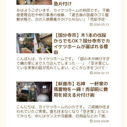
急片付け
おはようございます、カイケツホームの秋田です。 不動
産管理会社や仲介業者の皆様、「退去後の部屋がゴミ屋
敷状態で、次の入居募集がかけられない」「売却予定の
物件に荷物が山積みで、内見案内ができない」といった
2026.05.12
トラブルに頭を抱えてはいませんか？ ...
【国分寺市】木1本の伐採
その他
からでもOK？国分寺市でカ
イケツホームが選ばれる理
由
こんばんは、カイケツホームです。 「庭の木が伸びすぎ
て隣の家にまで入り込んでしまった……」 「空き家にし
ている実家の庭が荒れてしまい、どこから手をつけてい
いか分からない」 国分寺市にお住まいの方から、このよ
2026.02.13
うなお庭の管理に関するご相談を...
【新座市】石神 一軒家の
お客様の声
残置物を一掃！売却前に費
用を抑える片付け術
こんにちは、カイケツホームの小川です。 ご両親が住ま
われていたご実家。誰も住まなくなり「空き家」となっ
てからも、中にはタンスや冷蔵庫、日用品などの「残置
物」が当時のまま残されているケースは非常に多くござ
2026.04.08
います。 いざ家屋を解体したり、不動...