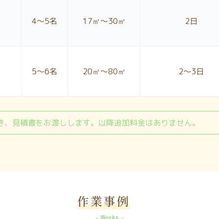
4〜5名
17㎥～30㎥
2日
5〜6名
20㎥～80㎥
2〜3日
き、見積書をお渡しします。以降追加料金はありません。
作業事例
Works