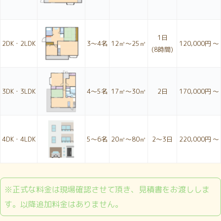
1日
2DK・2LDK
3〜4名
12㎥～25㎥
120,000円 ～
(8時間)
3DK・3LDK
4〜5名
17㎥～30㎥
2日
170,000円 ～
4DK・4LDK
5〜6名
20㎥～80㎥
2〜3日
220,000円 ～
※正式な料金は現場確認させて頂き、見積書をお渡ししま
す。以降追加料金はありません。