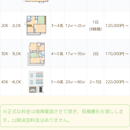
1日
2DK・2LDK
3〜4名
12㎥～25㎥
120,000円 ～
(8時間)
3DK・3LDK
4〜5名
17㎥～30㎥
2日
170,000円 ～
4DK・4LDK
5〜6名
20㎥～80㎥
2〜3日
220,000円 ～
※正式な料金は現場確認させて頂き、見積書をお渡ししま
す。以降追加料金はありません。