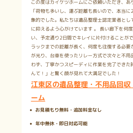
この度はカイケツホームにご依頼いただき、あ
「荷物も多いし、運ぶ距離も長いので、本当に
象的でした。
私たちは
遺品整理士認定業者
とし
に抑えるよう心がけています
。 長い廊下を何
い、予定通り2日間でキレイに片付けることが
ラックまでの距離が長く、何度も往復する必要
が光り、台車を使ったリレー方式で次々と不用
わず、丁寧かつスピーディに作業を完了できた
んて！」と驚く顔が見れて大満足でした！
江東区の遺品整理・不用品回収
ーム
お見積もり無料・追加料金なし
年中無休・即日対応可能