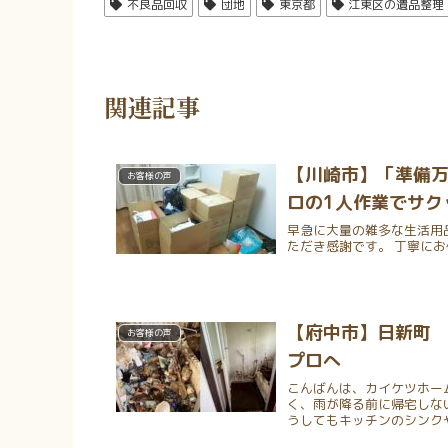
不良品回収
団地
東京都
江東区の遺品整理
関連記事
【川崎市】「準備
お客様の声
ロの1人作業でサク
早急に大量の雑多な生活用
ただき感謝です。 丁寧に
【府中市】日新町
お客様の声
プロへ
こんばんは、カイケツホー
く、雨が降る前に帰宅しな
うしてもキッチンのシンクや