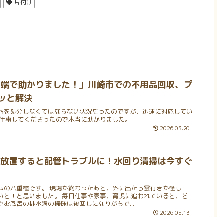
片付け
万端で助かりました！」川崎市での不用品回収、プ
ッと解決
品を処分しなくてはならない状況だったのですが、迅速に対応してい
お仕事してくださったので本当に助かりました。
2026.03.20
 放置すると配管トラブルに！水回り清掃は今すぐ
ムの八重樫です。 現場が終わったあと、外に出たら雲行きが怪し
いと！と思いました。 毎日仕事や家事、育児に追われていると、ど
お風呂の排水溝の掃除は後回しになりがちで...
2026.05.13