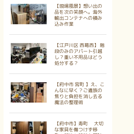
【現場風景】想い出の
品を次の笑顔へ。海外
輸出コンテナへの積み
込み作業
【江戸川区 西葛西】 階
段のみのアパート引越
し？重い不用品はどう
処分する？
【府中市 宮町 】え、こ
んなに早く？ご遺族の
焦りと負担を消し去る
魔法の整理術
【府中市】寿町 大切
な家具を傷つけず移