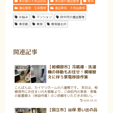
東京都の不良品回収
東京都の遺品整理
買取
遺品整理・生前整理
遺品買取・不用品買取
お悩み
マンション
府中市の遺品整理
東京都
買取
買取強化中
関連記事
【相模原市】冷蔵庫・洗濯
お客様の声
機の移動もお任せ！模様替
えに伴う家電移設作業
こんばんは、カイケツホームの八重樫です。 本日は、相
模原市にお住まいのお客様より、ご自宅内の家具・家電
の配置換え（移設作業）のご依頼をいただきお伺いしま
した。 現場について 今回は、相模原市の戸建て住宅に
2026.03.20
お住まいのお客様からのご相...
【国立市】谷保 思い出の品
お客様の声