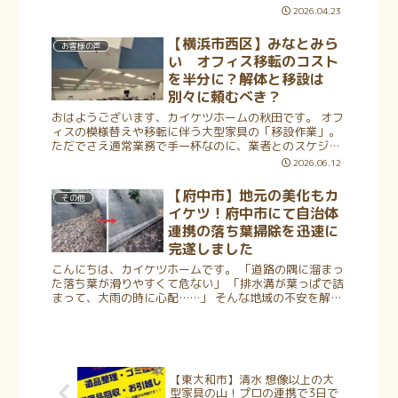
屋さんから業者を紹介されたけれど、本当に任せきりで
2026.04.23
大丈夫だろうか」 そんなご不...
【横浜市西区】みなとみら
お客様の声
い オフィス移転のコスト
を半分に？解体と移設は
別々に頼むべき？
おはようございます、カイケツホームの秋田です。 オフ
ィスの模様替えや移転に伴う大型家具の「移設作業」。
ただでさえ通常業務で手一杯なのに、業者とのスケジュ
ール調整や見積りの比較に追われて、ため息をついてい
2026.06.12
ませんか？ 特にオフィス用の連結デ...
【府中市】地元の美化もカ
その他
イケツ！府中市にて自治体
連携の落ち葉掃除を迅速に
完遂しました
こんにちは、カイケツホームです。 「道路の隅に溜まっ
た落ち葉が滑りやすくて危ない」 「排水溝が葉っぱで詰
まって、大雨の時に心配……」 そんな地域の不安を解消
すべく、今回は府中市の自治体様よりご依頼をいただ
き、広範囲にわたる落ち葉掃除と清...
【東大和市】清水 想像以上の大
型家具の山！プロの連携で3日で