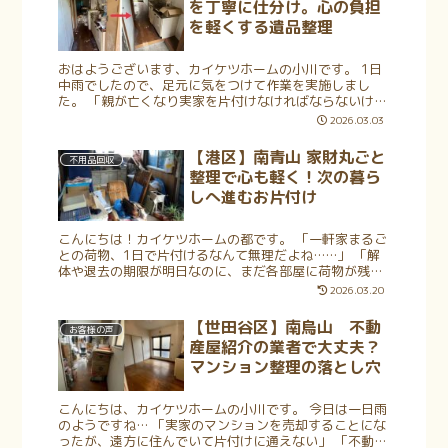
を丁寧に仕分け。心の負担
を軽くする遺品整理
おはようございます、カイケツホームの小川です。 1日
中雨でしたので、足元に気をつけて作業を実施しまし
た。 「親が亡くなり実家を片付けなければならないけれ
ど、どこから手をつければいいのか…」 「思い出の品を
2026.03.03
見るたびに手が止まってしまい、作...
【港区】南青山 家財丸ごと
不用品回収
整理で心も軽く！次の暮ら
しへ進むお片付け
こんにちは！カイケツホームの都です。 「一軒家まるご
との荷物、1日で片付けるなんて無理だよね……」 「解
体や退去の期限が明日なのに、まだ各部屋に荷物が残っ
ている」 そんな絶望的な状況でも、諦める前にぜひプロ
2026.03.20
にご相談ください。 今回は、港...
【世田谷区】南烏山 不動
お客様の声
産屋紹介の業者で大丈夫？
マンション整理の落とし穴
こんにちは、カイケツホームの小川です。 今日は一日雨
のようですね… 「実家のマンションを売却することにな
ったが、遠方に住んでいて片付けに通えない」 「不動産