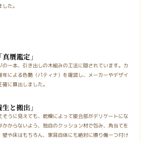
ました。
「真贋鑑定」
ジの一本、引き出しの木組みの工法に隠されています。カ
経年による色艶（パティナ）を確認し、メーカーやデザイ
正確に算出しました。
養生と搬出」
丈そうに見えても、乾燥によって接合部がデリケートにな
がかからないよう、独自のクッション材で包み、角当てを
、壁や床はもちろん、家具自体にも絶対に擦り傷一つ付け