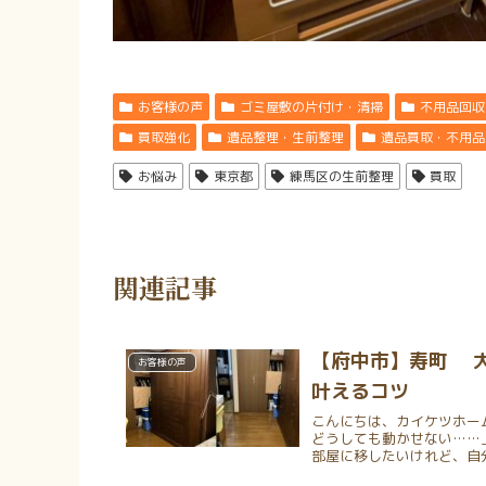
お客様の声
ゴミ屋敷の片付け・清掃
不用品回収
買取強化
遺品整理・生前整理
遺品買取・不用品
お悩み
東京都
練馬区の生前整理
買取
関連記事
【府中市】寿町 
お客様の声
叶えるコツ
こんにちは、カイケツホー
どうしても動かせない……
部屋に移したいけれど、自分