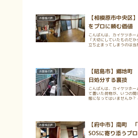
【相模原市中央区
お客様の声
をプロに頼む価値
こんばんは、カイケツホー
「大切にしていたものだか
立ち止まってしまうのは当然
【昭島市】郷地町
お客様の声
日処分する裏技
こんばんは、カイケツホー
て置いた荷物が、いつの間
態になってはいませんか？ 
【府中市】南町 
お客様の声
SOSに寄り添うプ