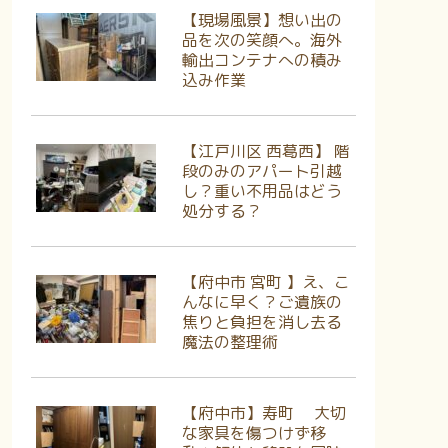
【現場風景】想い出の
品を次の笑顔へ。海外
輸出コンテナへの積み
込み作業
【江戸川区 西葛西】 階
段のみのアパート引越
し？重い不用品はどう
処分する？
【府中市 宮町 】え、こ
んなに早く？ご遺族の
焦りと負担を消し去る
魔法の整理術
【府中市】寿町 大切
な家具を傷つけず移