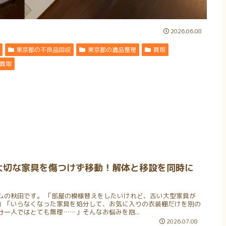
2026.06.08
東京都の不良品回収
東京都の遺品整理
買取
買取
大切な家具を傷つけず移動！解体と移設を同時に
ムの秋田です。 「部屋の模様替えをしたいけれど、古い大型家具が
」「いらなくなった家具を処分して、お気に入りの衣装棚だけを別の
一人ではとても無理……」そんなお悩みを抱...
2026.07.08