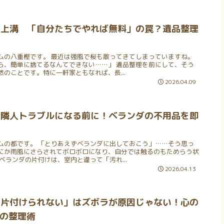
】上溝 「自分たちでやれば無料」の罠？遺品整理
ムの八重樫です。 最近は強風で桜も散ってきてしまっていますね。
ら、簡単に捨てるなんてできない……」 遺品整理を前にして、そう
のことです。特に一軒家ともなれば、長...
2026.04.09
 隣人トラブルになる前に！ベランダの不用品を即
ムの都です。 「とりあえずベランダに出しておこう」……そう思っ
にか雨風にさらされてボロボロになり、自分では触るのもためらう状
ベランダの片付けは、室内と違って「汚れ...
2026.04.13
「片付けられない」はズボラが原因じゃない！心の
ロの整理術