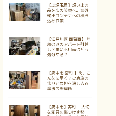
【現場風景】想い出の
品を次の笑顔へ。海外
輸出コンテナへの積み
込み作業
【江戸川区 西葛西】 階
段のみのアパート引越
し？重い不用品はどう
処分する？
【府中市 宮町 】え、こ
んなに早く？ご遺族の
焦りと負担を消し去る
魔法の整理術
【府中市】寿町 大切
な家具を傷つけず移