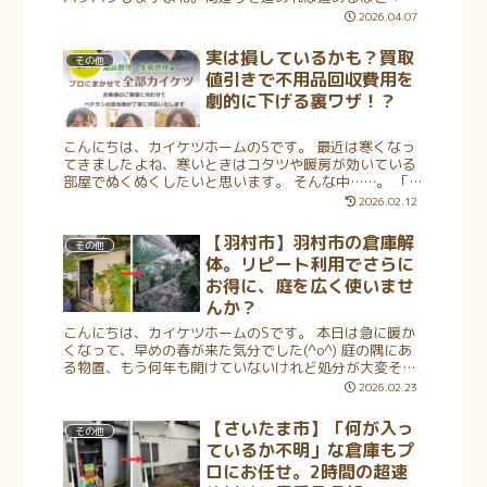
れ？こんなに捨てるものがあったっけ？」と不用品の山
2026.04.07
ができあがり、気づけば部屋の中が...
実は損しているかも？買取
その他
値引きで不用品回収費用を
劇的に下げる裏ワザ！？
こんにちは、カイケツホームのSです。 最近は寒くなっ
てきましたよね、寒いときはコタツや暖房が効いている
部屋でぬくぬくしたいと思います。 そんな中……。 「引
越しまで時間がないのに、ゴミの分別が終わらない」
2026.02.12
「大きなソファや冷蔵...
【羽村市】羽村市の倉庫解
その他
体。リピート利用でさらに
お得に、庭を広く使いませ
んか？
こんにちは、カイケツホームのSです。 本日は急に暖か
くなって、早めの春が来た気分でした(^o^) 庭の隅にあ
る物置、もう何年も開けていないけれど処分が大変そ
う……」 「解体した後の鉄くずや、中にある古い荷物は
2026.02.23
どう捨てればいいの？」 そ...
【さいたま市】「何が入っ
その他
ているか不明」な倉庫もプ
ロにお任せ。2時間の超速