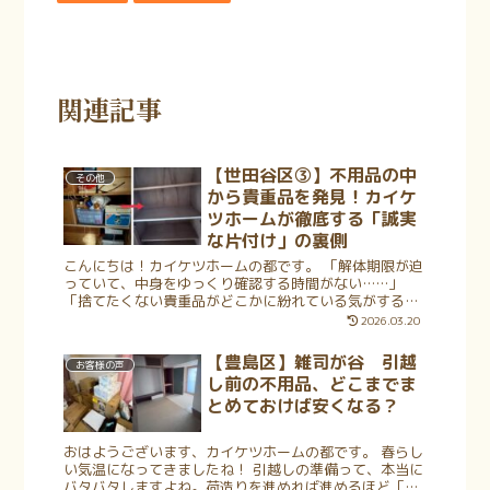
関連記事
【世田谷区③】不用品の中
その他
から貴重品を発見！カイケ
ツホームが徹底する「誠実
な片付け」の裏側
こんにちは！カイケツホームの都です。 「解体期限が迫
っていて、中身をゆっくり確認する時間がない……」
「捨てたくない貴重品がどこかに紛れている気がするけ
れど、自分たちでは見つけられない」 建て壊し前の片付
2026.03.20
けでは、そんな焦りや不安がつきもの...
【豊島区】雑司が谷 引越
お客様の声
し前の不用品、どこまでま
とめておけば安くなる？
おはようございます、カイケツホームの都です。 春らし
い気温になってきましたね！ 引越しの準備って、本当に
バタバタしますよね。荷造りを進めれば進めるほど「あ