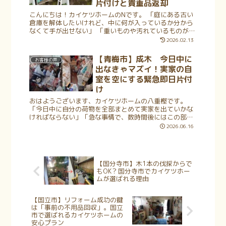
片付けと貴重品返却
こんにちは！カイケツホームのNです。 「庭にある古い
倉庫を解体したいけれど、中に何が入っているか分から
なくて手が出せない」 「重いものや汚れているものが多
くて、自分たちで運び出すのは無理……」 埼玉県にお住
2026.02.13
まいで、そんな「開かずの倉庫」に...
【青梅市】成木 今日中に
お客様の声
出なきゃマズイ！実家の自
室を空にする緊急即日片付
け
おはようございます、カイケツホームの八重樫です。
「今日中に自分の荷物を全部まとめて実家を出ていかな
ければならない」「急な事情で、数時間後にはこの部屋
を空っぽにしないとマズい」……そんな予期せぬトラブ
2026.06.16
ルや深いご事情、誰にでも起こり得ること...
【国分寺市】木1本の伐採からで
もOK？国分寺市でカイケツホー
ムが選ばれる理由
【国立市】リフォーム成功の鍵
は「事前の不用品回収」。国立
市で選ばれるカイケツホームの
安心プラン