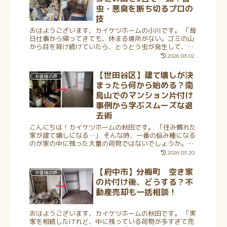
虫・悪臭を断ち切るプロの
技
おはようございます、カイケツホームの小川です。 「毎
日仕事から帰ってきても、休まる場所がない。ゴミの山
から目を背け続けていたら、とうとう虫が発生して、ひ
どい臭いまでし始めてしまった……」 このような状況に
2026.03.02
陥ってしまった時、人は「恥ずかし...
【世田谷区】建て壊しが決
お客様の声
まったら何から始める？南
烏山でのマンション片付け
事例から学ぶスムーズな退
去術
こんにちは！カイケツホームの秋田です。 「住み慣れた
家が建て壊しになる…」 そんな時、一番の悩み種になる
のが家の中に残った大量の荷物ではないでしょうか。
「解体期限までに全部片付けられるかしら？」 「大きな
2026.03.20
家具はどうやって運び出せばいい...
【府中市】分梅町 空き家
お客様の声
の片付け後、どうする？不
動産売却も一括相談！
おはようございます、カイケツホームの秋田です。 「実
家を相続したけれど、中に残っている荷物が多すぎて売