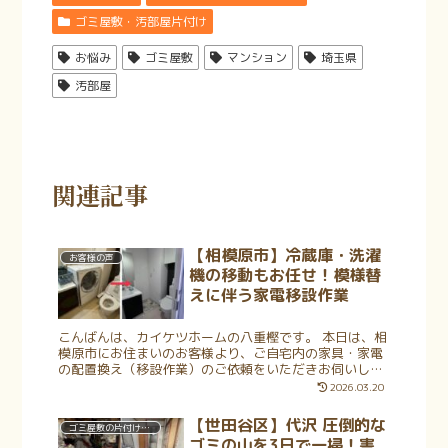
ゴミ屋敷・汚部屋片付け
お悩み
ゴミ屋敷
マンション
埼玉県
汚部屋
関連記事
【相模原市】冷蔵庫・洗濯
お客様の声
機の移動もお任せ！模様替
えに伴う家電移設作業
こんばんは、カイケツホームの八重樫です。 本日は、相
模原市にお住まいのお客様より、ご自宅内の家具・家電
の配置換え（移設作業）のご依頼をいただきお伺いしま
した。 現場について 今回は、相模原市の戸建て住宅に
2026.03.20
お住まいのお客様からのご相...
【世田谷区】代沢 圧倒的な
ゴミ屋敷の片付け・清掃
ゴミの山を3日で一掃！害