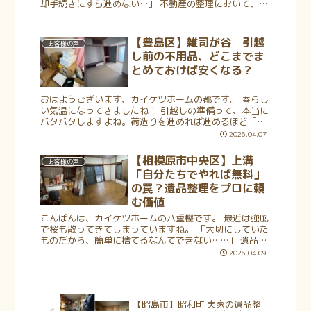
却手続きにすら進めない…」 不動産の整理において、こ
の「片付けの壁」にぶつかる方は非常に多いです。ご自
身で少しずつ進めようにも、週末だけ...
【豊島区】雑司が谷 引越
お客様の声
し前の不用品、どこまでま
とめておけば安くなる？
おはようございます、カイケツホームの都です。 春らし
い気温になってきましたね！ 引越しの準備って、本当に
バタバタしますよね。荷造りを進めれば進めるほど「あ
れ？こんなに捨てるものがあったっけ？」と不用品の山
2026.04.07
ができあがり、気づけば部屋の中が...
【相模原市中央区】上溝
お客様の声
「自分たちでやれば無料」
の罠？遺品整理をプロに頼
む価値
こんばんは、カイケツホームの八重樫です。 最近は強風
で桜も散ってきてしまっていますね。 「大切にしていた
ものだから、簡単に捨てるなんてできない……」 遺品整
理を前にして、そう立ち止まってしまうのは当然のこと
2026.04.09
です。特に一軒家ともなれば、長...
【昭島市】昭和町 実家の遺品整