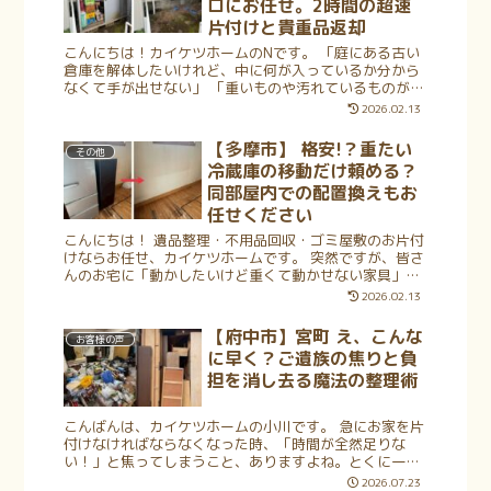
ロにお任せ。2時間の超速
片付けと貴重品返却
こんにちは！カイケツホームのNです。 「庭にある古い
倉庫を解体したいけれど、中に何が入っているか分から
なくて手が出せない」 「重いものや汚れているものが多
くて、自分たちで運び出すのは無理……」 埼玉県にお住
2026.02.13
まいで、そんな「開かずの倉庫」に...
【多摩市】 格安!？重たい
その他
冷蔵庫の移動だけ頼める？
同部屋内での配置換えもお
任せください
こんにちは！ 遺品整理・不用品回収・ゴミ屋敷のお片付
けならお任せ、カイケツホームです。 突然ですが、皆さ
んのお宅に「動かしたいけど重くて動かせない家具」は
ありませんか？ 模様替えをしたいけれどタンスが重すぎ
2026.02.13
る、冷蔵庫の位置を少しずらしたい...
【府中市】宮町 え、こんな
お客様の声
に早く？ご遺族の焦りと負
担を消し去る魔法の整理術
こんばんは、カイケツホームの小川です。 急にお家を片
付けなければならなくなった時、「時間が全然足りな
い！」と焦ってしまうこと、ありますよね。とくに一軒
家まるごとの遺品整理となれば、どこから手をつけてい
2026.07.23