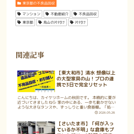
東京都の不良品回収
マンション
不動産紹介
不良品回収
東京都
烏山の片付け
片付け
関連記事
【東大和市】清水 想像以上
お客様の声
の大型家具の山！プロの連
携で3日で完全リセット
こんにちは、カイケツホームの秋田です。 本格的に夏が
近づいてきましたね💦 家の中にある、一歩も動かせない
ような大きなタンスや、ずっしりと重い食器棚。「処分
したいけれど、自分たちでは部屋から出すことすらでき
2026.05.28
ない…」と、...
【さいたま市】「何が入っ
その他
ているか不明」な倉庫もプ