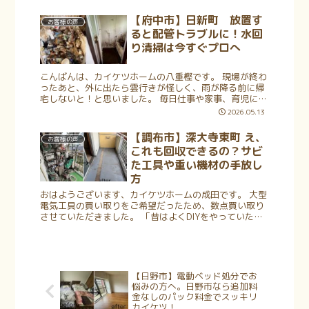
いか分からず途方に暮れてしまうのも当然...
【府中市】日新町 放置す
お客様の声
ると配管トラブルに！水回
り清掃は今すぐプロへ
こんばんは、カイケツホームの八重樫です。 現場が終わ
ったあと、外に出たら雲行きが怪しく、雨が降る前に帰
宅しないと！と思いました。 毎日仕事や家事、育児に追
われていると、どうしてもキッチンのシンクやお風呂の
2026.05.13
排水溝の掃除は後回しになりがちで...
【調布市】深大寺東町 え、
お客様の声
これも回収できるの？サビ
た工具や重い機材の手放し
方
おはようございます、カイケツホームの成田です。 大型
電気工具の買い取りをご希望だったため、数点買い取り
させていただきました。 「昔はよくDIYをやっていたけ
れど、最近はすっかりご無沙汰で……」 「ガレージの奥
で埃をかぶっている重い工具、...
【日野市】電動ベッド処分でお
悩みの方へ。日野市なら追加料
金なしのパック料金でスッキリ
カイケツ！