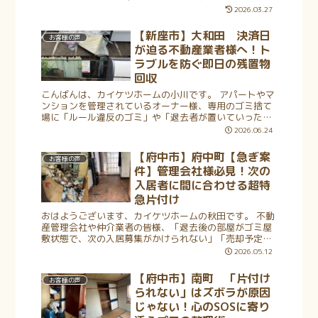
後、遺品整理を前にして足が止まってしまうのは当然の
2026.03.27
ことです。特に一軒家となれば、何十...
【新座市】大和田 決済日
お客様の声
が迫る不動産業者様へ！ト
ラブルを防ぐ即日の残置物
回収
こんばんは、カイケツホームの小川です。 アパートやマ
ンションを管理されているオーナー様、専用のゴミ捨て
場に「ルール違反のゴミ」や「退去者が置いていった少
量の不用品」が放置されていて困ったことはありません
2026.06.24
か？ 「量は大したことないけれど、...
【府中市】府中町【急ぎ案
お客様の声
件】管理会社様必見！次の
入居者に間に合わせる超特
急片付け
おはようございます、カイケツホームの秋田です。 不動
産管理会社や仲介業者の皆様、「退去後の部屋がゴミ屋
敷状態で、次の入居募集がかけられない」「売却予定の
物件に荷物が山積みで、内見案内ができない」といった
2026.05.12
トラブルに頭を抱えてはいませんか？ ...
【府中市】南町 「片付け
お客様の声
られない」はズボラが原因
じゃない！心のSOSに寄り