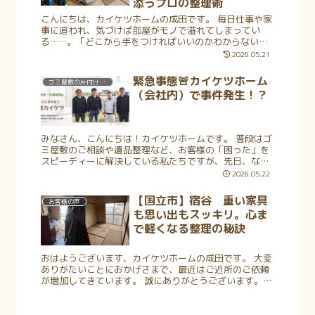
添うプロの整理術
こんにちは、カイケツホームの成田です。 毎日仕事や家
事に追われ、気づけば部屋がモノで溢れてしまってい
る……。「どこから手をつければいいのかわからない」
「業者を呼ぶのも恥ずかしい」と、一人で悩みを抱え込
2026.05.21
んでいませんか？私たちはこれまでに何百...
緊急事態🚨カイケツホーム
ゴミ屋敷の片付け・清掃
（会社内）で事件発生！？
みなさん、こんにちは！カイケツホームです。 普段はゴ
ミ屋敷のご相談や遺品整理など、お客様の「困った」を
スピーディーに解決している私たちですが、先日、なん
と社内（自社オフィス）で予想外のハプニングが発生し
2026.05.22
ました……！ なんと、オフ...
【国立市】宿谷 重い家具
お客様の声
も思い出もスッキリ。心ま
で軽くなる整理の秘訣
おはようございます、カイケツホームの成田です。 大変
ありがたいことにおかげさまで、最近はご近所のご依頼
が増加してきています。 誠にありがとうございます。
大切なご家族を亡くされた後、深い悲しみの中で「遺品
の整理」という大きな課題に直面...