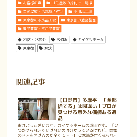
お客様の声
ゴミ屋敷の片付け・清掃
ゴミ屋敷・汚部屋片付け
不用品回収
東京都の不良品回収
東京都の遺品整理
遺品買取・不用品買取
23区・23区外
お悩み
カイケツホーム
東京都
解決
関連記事
【日野市】多摩平 「全部
お客様の声
捨てる」は間違い！プロが
見つける意外な価値ある遺
品
おはようございます、カイケツホームの成田です。 「い
つかやらなきゃいけないのは分かっているけれど、実家
のドアを開けるのが辛くて……」 ご家族が亡くなられた