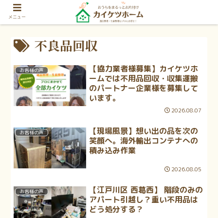
メニュー
不良品回収
【協力業者様募集】カイケツホ
お客様の声
ームでは不用品回収・収集運搬
のパートナー企業様を募集して
います。
2026.08.07
【現場風景】想い出の品を次の
お客様の声
笑顔へ。海外輸出コンテナへの
積み込み作業
2026.08.05
【江戸川区 西葛西】 階段のみの
お客様の声
アパート引越し？重い不用品は
どう処分する？