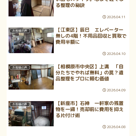
る整理の秘訣
2026.04.11
【江東区】辰巳 エレベーター
お客様の声
無しの4階！不用品回収と買取で
費用半額に
2026.04.10
【相模原市中央区】上溝 「自
お客様の声
分たちでやれば無料」の罠？遺
品整理をプロに頼む価値
2026.04.09
【新座市】石神 一軒家の残置
お客様の声
物を一掃！売却前に費用を抑え
る片付け術
2026.04.08