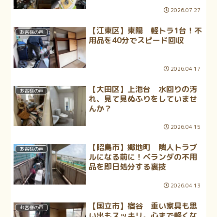
2026.07.27
【江東区】東陽 軽トラ1台！不
お客様の声
用品を40分でスピード回収
2026.04.17
【大田区】上池台 水回りの汚
お客様の声
れ、見て見ぬふりをしていませ
んか？
2026.04.15
【昭島市】郷地町 隣人トラブ
お客様の声
ルになる前に！ベランダの不用
品を即日処分する裏技
2026.04.13
【国立市】宿谷 重い家具も思
お客様の声
い出もスッキリ。心まで軽くな