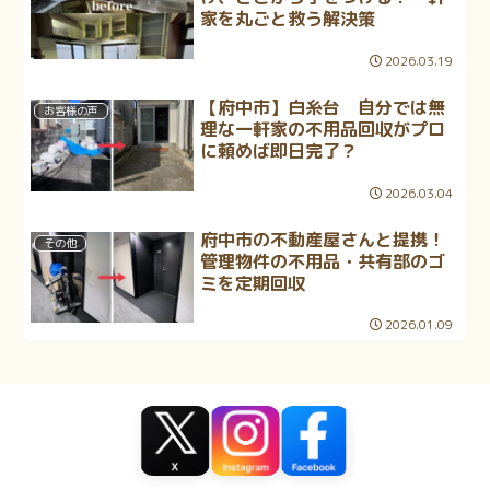
家を丸ごと救う解決策
2026.03.19
【府中市】白糸台 自分では無
お客様の声
理な一軒家の不用品回収がプロ
に頼めば即日完了？
2026.03.04
府中市の不動産屋さんと提携！
その他
管理物件の不用品・共有部のゴ
ミを定期回収
2026.01.09