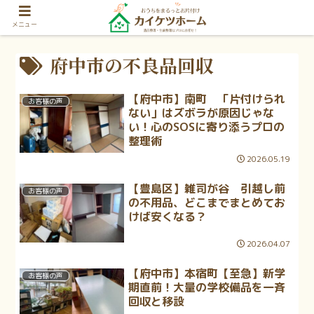
メニュー
府中市の不良品回収
【府中市】南町 「片付けられ
お客様の声
ない」はズボラが原因じゃな
い！心のSOSに寄り添うプロの
整理術
2026.05.19
【豊島区】雑司が谷 引越し前
お客様の声
の不用品、どこまでまとめてお
けば安くなる？
2026.04.07
【府中市】本宿町【至急】新学
お客様の声
期直前！大量の学校備品を一斉
回収と移設