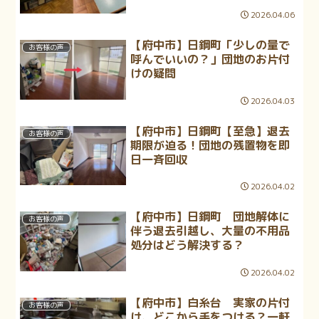
2026.04.06
【府中市】日鋼町「少しの量で
お客様の声
呼んでいいの？」団地のお片付
けの疑問
2026.04.03
【府中市】日鋼町【至急】退去
お客様の声
期限が迫る！団地の残置物を即
日一斉回収
2026.04.02
【府中市】日鋼町 団地解体に
お客様の声
伴う退去引越し、大量の不用品
処分はどう解決する？
2026.04.02
【府中市】白糸台 実家の片付
お客様の声
け、どこから手をつける？一軒