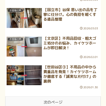
【国立市】谷保 思い出の品を丁
お客様の声
寧に仕分け。心の負担を軽くす
る遺品整理
2026.03.03
【文京区】不用品回収・粗大ゴ
お客様の声
ミ処分のお悩み、カイケツホー
ムが即日解決！
2026.02.01
【世田谷区③】不用品の中から
その他
貴重品を発見！カイケツホーム
が徹底する「誠実な片付け」の
裏側
2026.01.30
次のページ