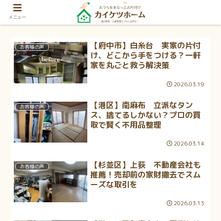
メニュー
【府中市】白糸台 実家の片付
お客様の声
け、どこから手をつける？一軒
家を丸ごと救う解決策
2026.03.19
【港区】南麻布 立派なタン
お客様の声
ス、捨てるしかない？プロの買
取で賢く不用品整理
2026.03.14
【杉並区】上荻 不動産会社も
お客様の声
推薦！売却前の家財撤去でスム
ーズな取引を
2026.03.13