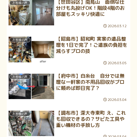
【世田谷区】南烏山 面倒な仕
お客様の声
分けも丸投げOK！階段4階のお
部屋もスッキリ快適に
2026.03.12
【昭島市】昭和町 実家の遺品整
お客様の声
理を1日で完了！ご遺族の負担を
減らすプロの技
2026.03.05
【府中市】白糸台 自分では無
お客様の声
理な一軒家の不用品回収がプロ
に頼めば即日完了？
2026.03.04
【調布市】深大寺東町 え、これ
お客様の声
も回収できるの？サビた工具や
重い機材の手放し方
2026.03.04